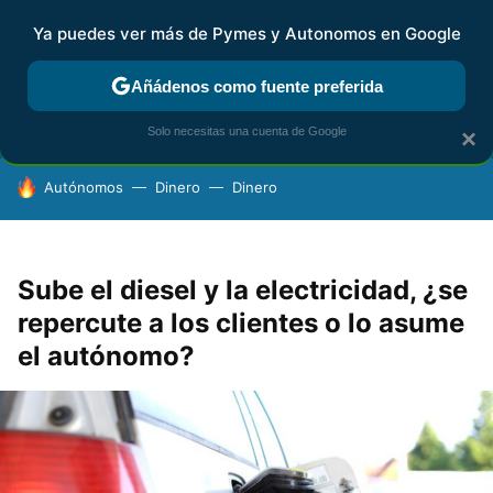
Ya puedes ver más de Pymes y Autonomos en Google
FISCALIDAD Y CONTABILIDAD
KIT DIGITAL
RENTA
AG
Añádenos como fuente preferida
Solo necesitas una cuenta de Google
×
HOY SE HABLA DE
Autónomos
Dinero
Dinero
Sube el diesel y la electricidad, ¿se
repercute a los clientes o lo asume
el autónomo?