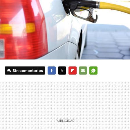
Sin comentarios
FACEBOOK
TWITTER
FLIPBOARD
E-
WHATSAPP
MAIL