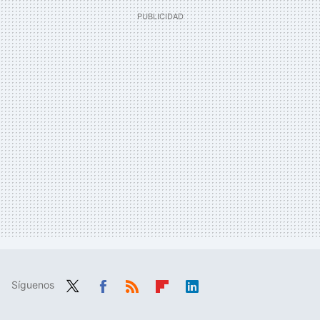
Síguenos
Twit
Fac
RSS
Flip
Link