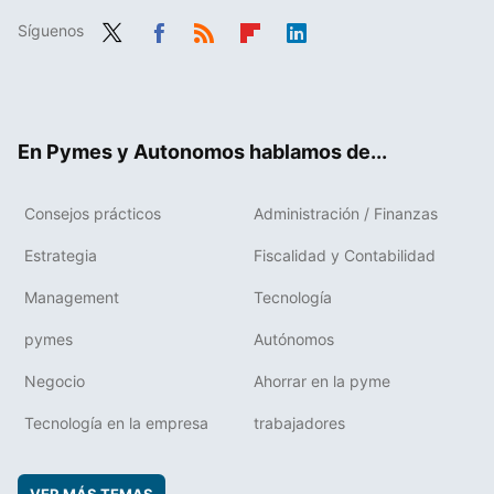
Síguenos
Twit
Fac
RSS
Flip
Link
ter
ebo
boa
edIn
ok
rd
En Pymes y Autonomos hablamos de...
Consejos prácticos
Administración / Finanzas
Estrategia
Fiscalidad y Contabilidad
Management
Tecnología
pymes
Autónomos
Negocio
Ahorrar en la pyme
Tecnología en la empresa
trabajadores