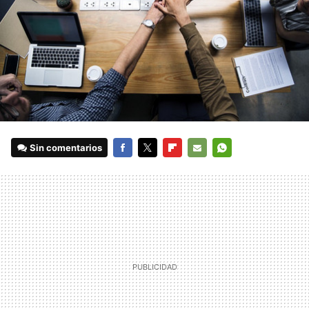
Sin comentarios
FACEBOOK
TWITTER
FLIPBOARD
E-
WHATSAPP
MAIL