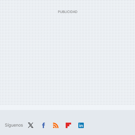
Síguenos
Twit
Fac
RSS
Flip
Link