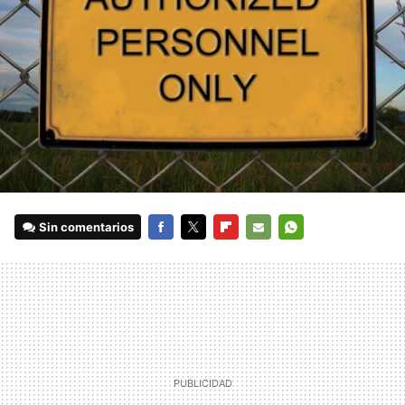
Sin comentarios
FACEBOOK
TWITTER
FLIPBOARD
E-
WHATSAPP
MAIL