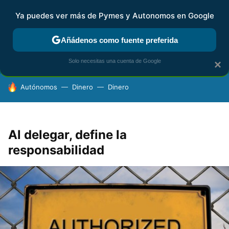
Ya puedes ver más de Pymes y Autonomos en Google
FISCALIDAD Y CONTABILIDAD
KIT DIGITAL
RENTA
AG
Añádenos como fuente preferida
Solo necesitas una cuenta de Google
×
HOY SE HABLA DE
Autónomos
Dinero
Dinero
Al delegar, define la
responsabilidad