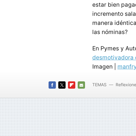
estar bien paga
incremento sala
manera idéntic
las nóminas?
En Pymes y Au
desmotivadora d
Imagen |
manfr
TEMAS
Reflexion
FACEBOOK
TWITTER
FLIPBOARD
E-
MAIL