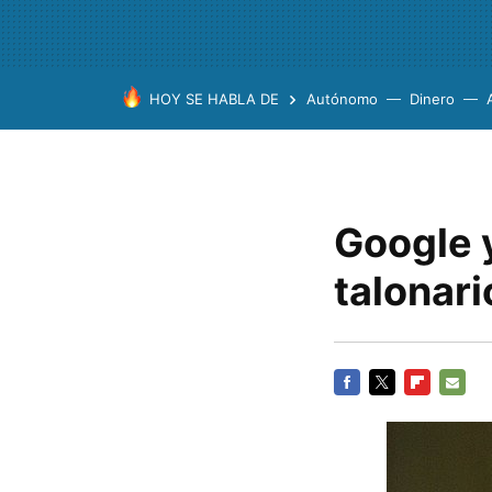
HOY SE HABLA DE
Autónomo
Dinero
Google y
talonari
FACEBOOK
TWITTER
FLIPBOARD
E-
MAIL