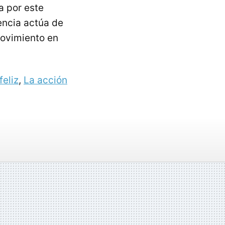
a por este
encia actúa de
ovimiento en
eliz
,
La acción