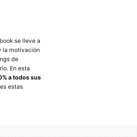
ook se lleve a
y la motivación
ings de
rio. En esta
0% a todos sus
res estas