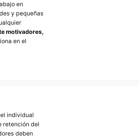
abajo en
ndes y pequeñas
ualquier
nte motivadores,
iona en el
l individual
e retención del
adores deben