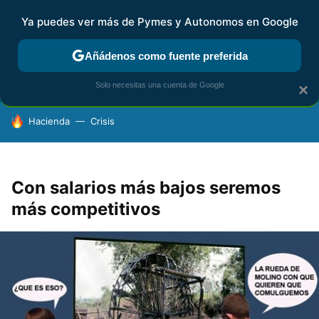
Ya puedes ver más de Pymes y Autonomos en Google
FISCALIDAD Y CONTABILIDAD
KIT DIGITAL
RENTA
AG
Añádenos como fuente preferida
Solo necesitas una cuenta de Google
×
HOY SE HABLA DE
Hacienda
Crisis
Con salarios más bajos seremos
más competitivos