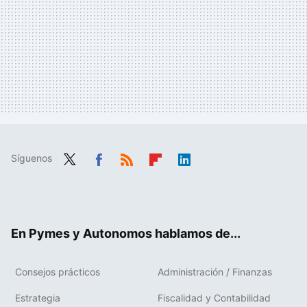
Síguenos
Twit
Fac
RSS
Flip
Link
ter
ebo
boa
edIn
ok
rd
En Pymes y Autonomos hablamos de...
Consejos prácticos
Administración / Finanzas
Estrategia
Fiscalidad y Contabilidad