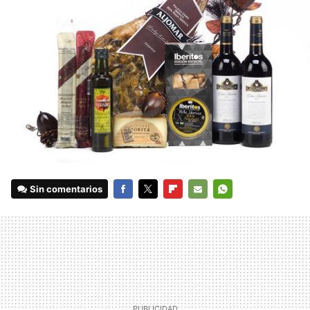
Sin comentarios
FACEBOOK
TWITTER
FLIPBOARD
E-
WHATSAPP
MAIL