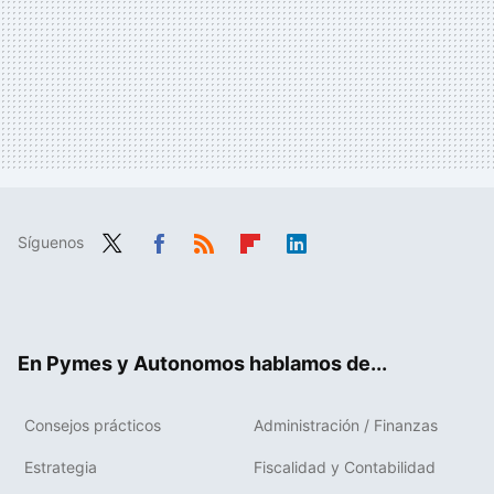
Síguenos
Twit
Fac
RSS
Flip
Link
ter
ebo
boa
edIn
ok
rd
En Pymes y Autonomos hablamos de...
Consejos prácticos
Administración / Finanzas
Estrategia
Fiscalidad y Contabilidad