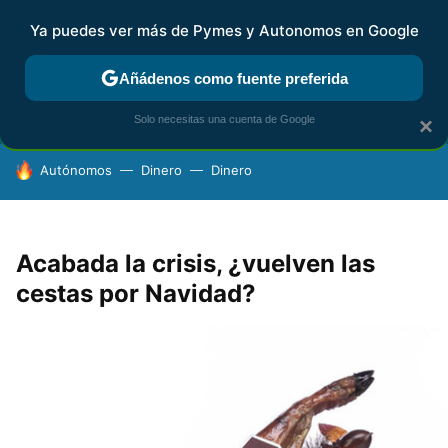
Ya puedes ver más de Pymes y Autonomos en Google
FISCALIDAD Y CONTABILIDAD
KIT DIGITAL
RENTA
AG
Añádenos como fuente preferida
Solo necesitas una cuenta de Google
×
HOY SE HABLA DE
Autónomos
Dinero
Dinero
Acabada la crisis, ¿vuelven las
cestas por Navidad?