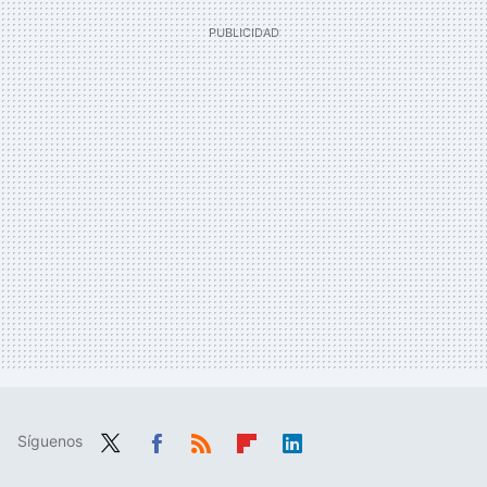
Síguenos
Twit
Fac
RSS
Flip
Link