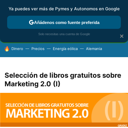
Ya puedes ver más de Pymes y Autonomos en Google
FISCALIDAD Y CONTABILIDAD
KIT DIGITAL
RENTA
AG
Añádenos como fuente preferida
Solo necesitas una cuenta de Google
×
HOY SE HABLA DE
Dinero
Precios
Energía eólica
Alemania
Selección de libros gratuitos sobre
Marketing 2.0 (I)