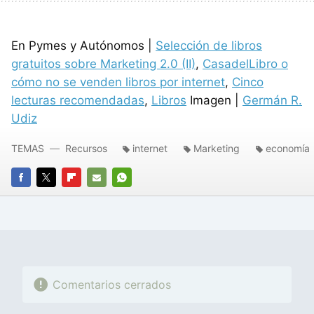
En Pymes y Autónomos |
Selección de libros
gratuitos sobre Marketing 2.0 (II)
,
CasadelLibro o
cómo no se venden libros por internet
,
Cinco
lecturas recomendadas
,
Libros
Imagen |
Germán R.
Udiz
TEMAS
Recursos
internet
Marketing
economía
FACEBOOK
TWITTER
FLIPBOARD
E-
WHATSAPP
MAIL
Comentarios cerrados