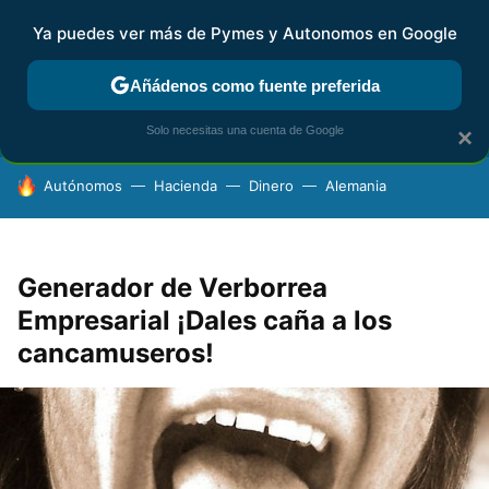
Ya puedes ver más de Pymes y Autonomos en Google
FISCALIDAD Y CONTABILIDAD
KIT DIGITAL
RENTA
AG
Añádenos como fuente preferida
Solo necesitas una cuenta de Google
×
HOY SE HABLA DE
Autónomos
Hacienda
Dinero
Alemania
Generador de Verborrea
Empresarial ¡Dales caña a los
cancamuseros!