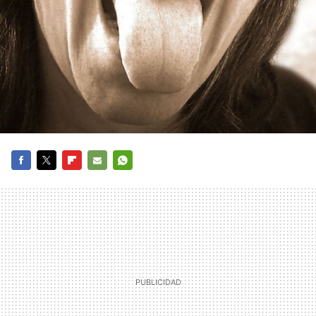
FACEBOOK
TWITTER
FLIPBOARD
E-
WHATSAPP
MAIL