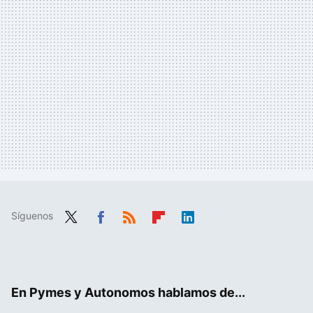
Síguenos
Twit
Fac
RSS
Flip
Link
ter
ebo
boa
edIn
ok
rd
En Pymes y Autonomos hablamos de...