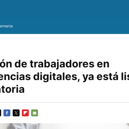
lemania
ón de trabajadores en
cias digitales, ya está li
toria
FACEBOOK
TWITTER
FLIPBOARD
E-
MAIL