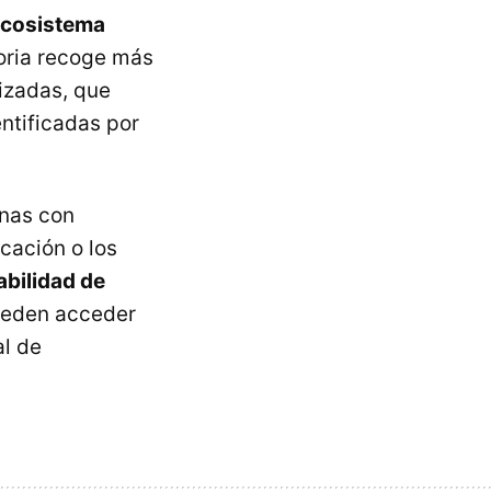
ecosistema
oria recoge más
izadas, que
ntificadas por
onas con
cación o los
abilidad de
ueden acceder
l de