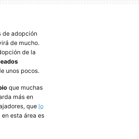
es de adopción
rvirá de mucho.
dopción de la
leados
de unos pocos.
bio
que muchas
tarda más en
bajadores, que
lo
 en esta área es