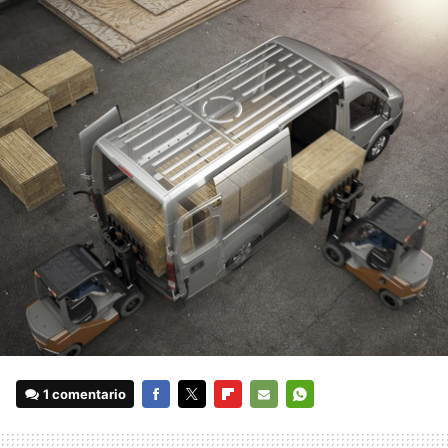
1 comentario
FACEBOOK
TWITTER
FLIPBOARD
E-
WHATSAPP