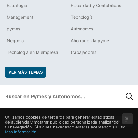
Estrategia
Fiscalidad y Contabilidad
Management
Tecnología
pymes
Autónomos
Negocio
Ahorrar en la pyme
Tecnología en la empresa
trabajadores
VER MÁS TEMAS
BUSC
Utilizamos cookies de terceros para generar estadísticas
SUBIR
de audiencia y mostrar publicidad personalizada analizando
tu navegación. Si sigues navegando estarás aceptando su uso.
Más información