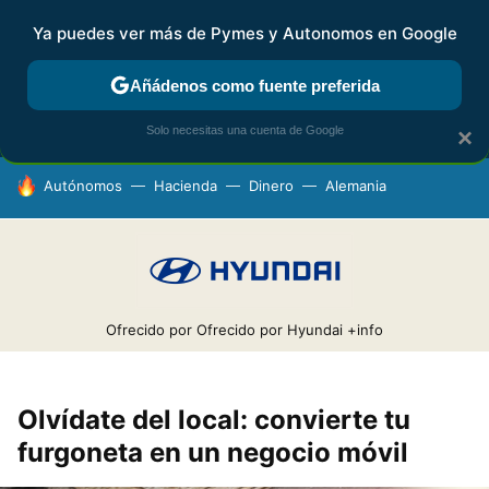
Ya puedes ver más de Pymes y Autonomos en Google
MENÚ
NUEVO
Añádenos como fuente preferida
FISCALIDAD Y CONTABILIDAD
KIT DIGITAL
RENTA
AG
Solo necesitas una cuenta de Google
×
HOY SE HABLA DE
Autónomos
Hacienda
Dinero
Alemania
Ofrecido por Ofrecido por Hyundai
+info
Olvídate del local: convierte tu
furgoneta en un negocio móvil