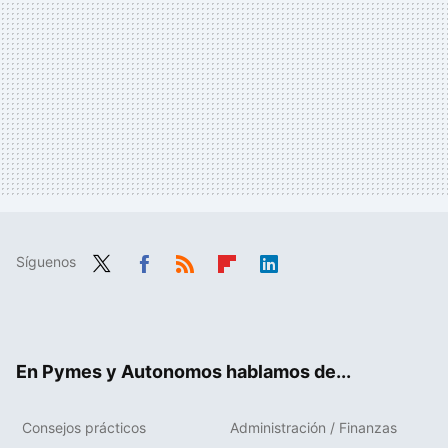
Síguenos
Twit
Fac
RSS
Flip
Link
ter
ebo
boa
edIn
ok
rd
En Pymes y Autonomos hablamos de...
Consejos prácticos
Administración / Finanzas