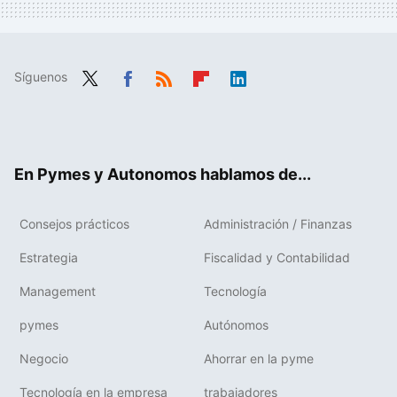
Síguenos
Twit
Fac
RSS
Flip
Link
ter
ebo
boa
edIn
ok
rd
En Pymes y Autonomos hablamos de...
Consejos prácticos
Administración / Finanzas
Estrategia
Fiscalidad y Contabilidad
Management
Tecnología
pymes
Autónomos
Negocio
Ahorrar en la pyme
Tecnología en la empresa
trabajadores