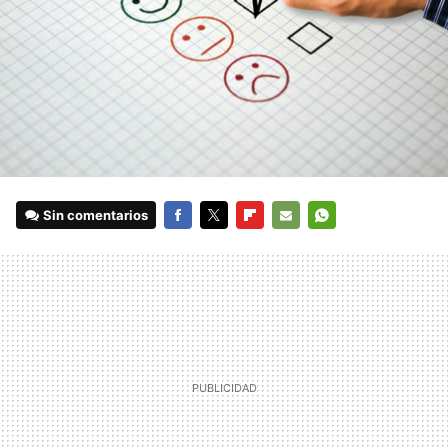
Sin comentarios
FACEBOOK
TWITTER
FLIPBOARD
E-
WHATSAPP
MAIL