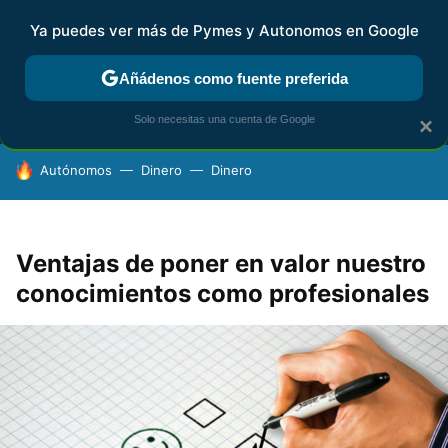
Ya puedes ver más de Pymes y Autonomos en Google
MENÚ
NUEVO
Añádenos como fuente preferida
FISCALIDAD Y CONTABILIDAD
KIT DIGITAL
RENTA
AG
Solo necesitas una cuenta de Google
×
HOY SE HABLA DE
Autónomos
Dinero
Dinero
Ventajas de poner en valor nuestro
conocimientos como profesionales