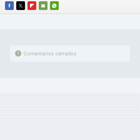
FACEBOOK
TWITTER
FLIPBOARD
E-
WHATSAPP
MAIL
Comentarios cerrados