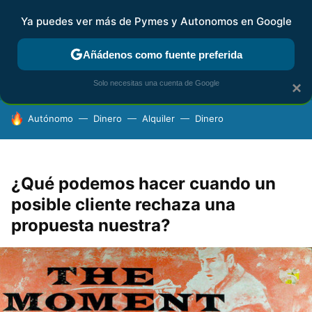
Ya puedes ver más de Pymes y Autonomos en Google
FISCALIDAD Y CONTABILIDAD
KIT DIGITAL
RENTA
AG
Añádenos como fuente preferida
Solo necesitas una cuenta de Google
×
HOY SE HABLA DE
Autónomo
Dinero
Alquiler
Dinero
¿Qué podemos hacer cuando un
posible cliente rechaza una
propuesta nuestra?