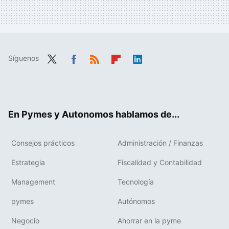
Síguenos
Twit
Fac
RSS
Flip
Link
ter
ebo
boa
edIn
ok
rd
En Pymes y Autonomos hablamos de...
Consejos prácticos
Administración / Finanzas
Estrategia
Fiscalidad y Contabilidad
Management
Tecnología
pymes
Autónomos
Negocio
Ahorrar en la pyme