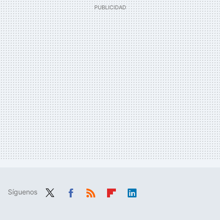
Síguenos
Twit
Fac
RSS
Flip
Link