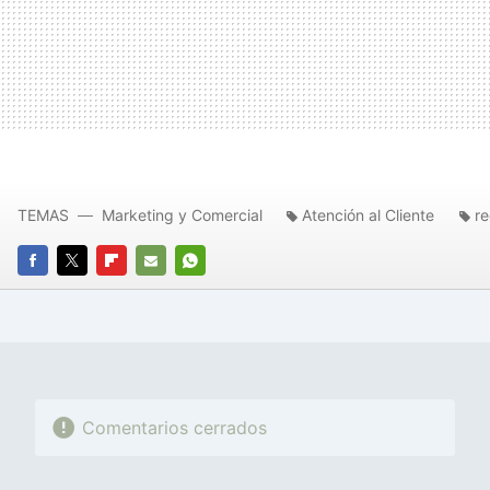
TEMAS
Marketing y Comercial
Atención al Cliente
re
FACEBOOK
TWITTER
FLIPBOARD
E-
WHATSAPP
MAIL
Comentarios cerrados