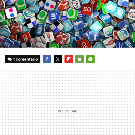
1 comentario
FACEBOOK
TWITTER
FLIPBOARD
E-
WHATSAPP
MAIL