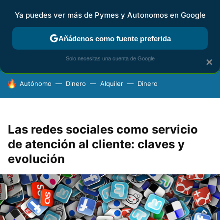
Ya puedes ver más de Pymes y Autonomos en Google
FISCALIDAD Y CONTABILIDAD
KIT DIGITAL
RENTA
AG
Añádenos como fuente preferida
Solo necesitas una cuenta de Google
×
HOY SE HABLA DE
Autónomo
Dinero
Alquiler
Dinero
Las redes sociales como servicio
de atención al cliente: claves y
evolución