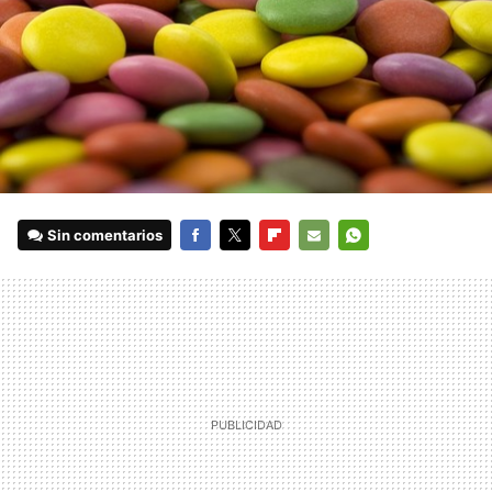
Sin comentarios
FACEBOOK
TWITTER
FLIPBOARD
E-
WHATSAPP
MAIL