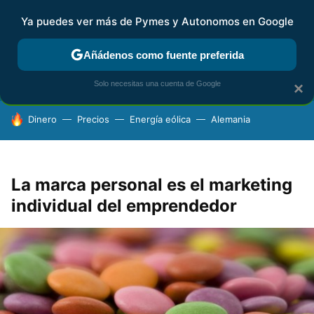
Ya puedes ver más de Pymes y Autonomos en Google
FISCALIDAD Y CONTABILIDAD
KIT DIGITAL
RENTA
AG
Añádenos como fuente preferida
Solo necesitas una cuenta de Google
×
HOY SE HABLA DE
Dinero
Precios
Energía eólica
Alemania
La marca personal es el marketing
individual del emprendedor