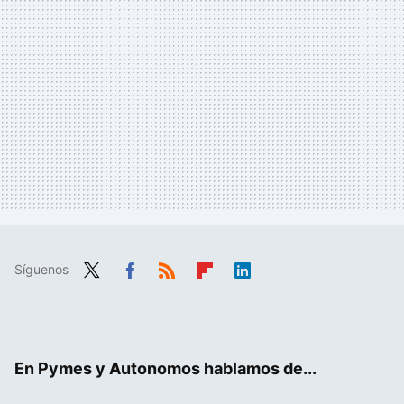
Síguenos
Twit
Fac
RSS
Flip
Link
ter
ebo
boa
edIn
ok
rd
En Pymes y Autonomos hablamos de...