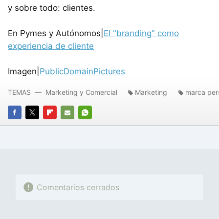
y sobre todo: clientes.
En Pymes y Autónomos|
El "branding" como
experiencia de cliente
Imagen|
PublicDomainPictures
TEMAS
Marketing y Comercial
Marketing
marca per
FACEBOOK
TWITTER
FLIPBOARD
E-
WHATSAPP
MAIL
Comentarios cerrados