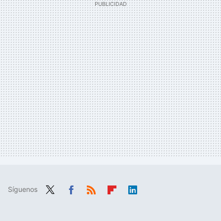
Síguenos
Twit
Fac
RSS
Flip
Link
ter
ebo
boa
edIn