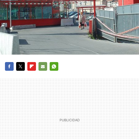
FACEBOOK
TWITTER
FLIPBOARD
E-
WHATSAPP
MAIL