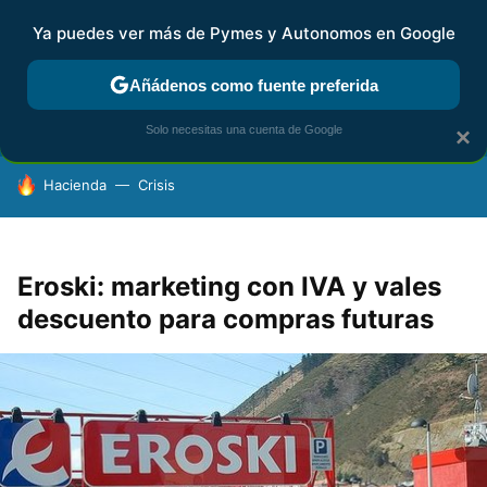
Ya puedes ver más de Pymes y Autonomos en Google
FISCALIDAD Y CONTABILIDAD
KIT DIGITAL
RENTA
AG
Añádenos como fuente preferida
Solo necesitas una cuenta de Google
×
HOY SE HABLA DE
Hacienda
Crisis
Eroski: marketing con IVA y vales
descuento para compras futuras