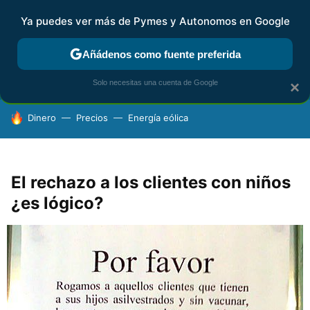
Ya puedes ver más de Pymes y Autonomos en Google
FISCALIDAD Y CONTABILIDAD
KIT DIGITAL
RENTA
AG
Añádenos como fuente preferida
Solo necesitas una cuenta de Google
×
HOY SE HABLA DE
Dinero
Precios
Energía eólica
El rechazo a los clientes con niños
¿es lógico?