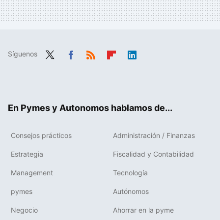
Síguenos
Twit
Fac
RSS
Flip
Link
ter
ebo
boa
edIn
ok
rd
En Pymes y Autonomos hablamos de...
Consejos prácticos
Administración / Finanzas
Estrategia
Fiscalidad y Contabilidad
Management
Tecnología
pymes
Autónomos
Negocio
Ahorrar en la pyme