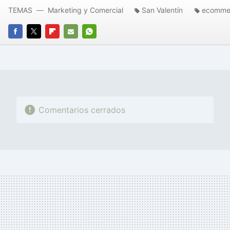
TEMAS
Marketing y Comercial
San Valentín
ecomme
FACEBOOK
TWITTER
FLIPBOARD
E-
WHATSAPP
MAIL
Comentarios cerrados