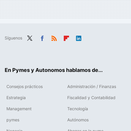
Síguenos
Twit
Fac
RSS
Flip
Link
ter
ebo
boa
edIn
ok
rd
En Pymes y Autonomos hablamos de...
Consejos prácticos
Administración / Finanzas
Estrategia
Fiscalidad y Contabilidad
Management
Tecnología
pymes
Autónomos
Negocio
Ahorrar en la pyme