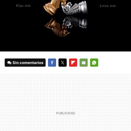
Sin comentarios
FACEBOOK
TWITTER
FLIPBOARD
E-
WHATSAPP
MAIL