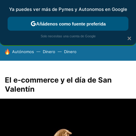
Ya puedes ver más de Pymes y Autonomos en Google
FISCALIDAD Y CONTABILIDAD
KIT DIGITAL
RENTA
AG
Añádenos como fuente preferida
Solo necesitas una cuenta de Google
×
HOY SE HABLA DE
Autónomos
Dinero
Dinero
El e-commerce y el día de San
Valentín