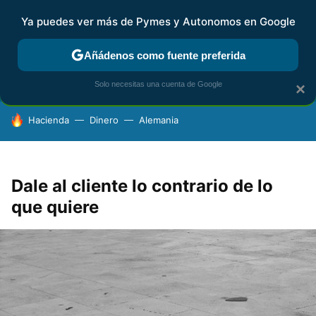
Ya puedes ver más de Pymes y Autonomos en Google
FISCALIDAD Y CONTABILIDAD
KIT DIGITAL
RENTA
AG
Añádenos como fuente preferida
Solo necesitas una cuenta de Google
×
HOY SE HABLA DE
Hacienda
Dinero
Alemania
Dale al cliente lo contrario de lo
que quiere