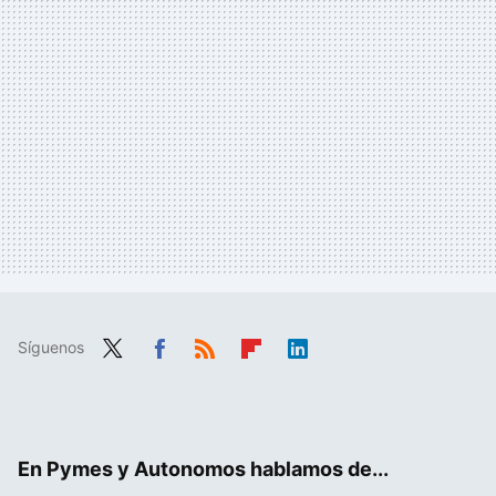
Síguenos
Twit
Fac
RSS
Flip
Link
ter
ebo
boa
edIn
ok
rd
En Pymes y Autonomos hablamos de...