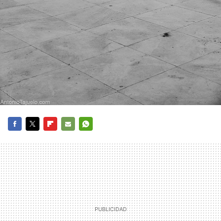
FACEBOOK
TWITTER
FLIPBOARD
E-
WHATSAPP
MAIL