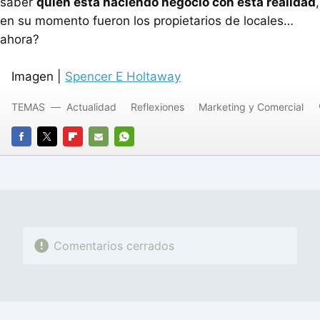
saber
quién está haciendo negocio con esta realidad
,
en su momento fueron los propietarios de locales…
ahora?
Imagen |
Spencer E Holtaway
TEMAS
Actualidad
Reflexiones
Marketing y Comercial
FACEBOOK
TWITTER
FLIPBOARD
E-
WHATSAPP
MAIL
Comentarios cerrados