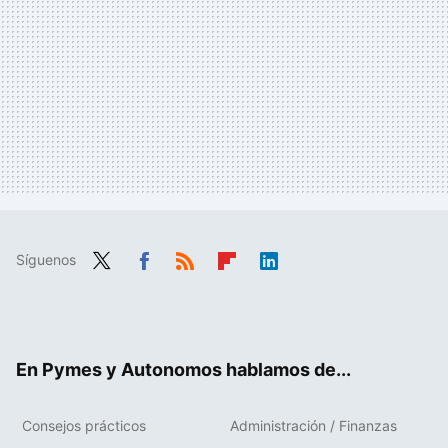
Síguenos
Twit
Fac
RSS
Flip
Link
ter
ebo
boa
edIn
ok
rd
En Pymes y Autonomos hablamos de...
Consejos prácticos
Administración / Finanzas