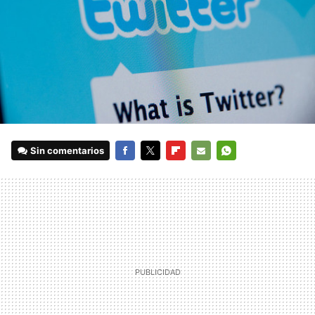
Sin comentarios
FACEBOOK
TWITTER
FLIPBOARD
E-
WHATSAPP
MAIL