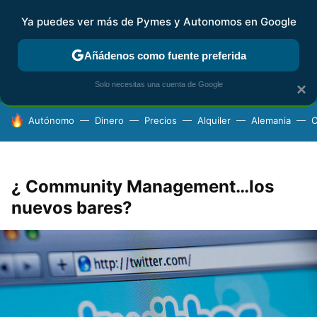
Ya puedes ver más de Pymes y Autonomos en Google
FISCALIDAD Y CONTABILIDAD
KIT DIGITAL
RENTA
AG
Añádenos como fuente preferida
Solo necesitas una cuenta de Google
×
HOY SE HABLA DE
Autónomo
Dinero
Precios
Alquiler
Alemania
C
¿ Community Management…los
nuevos bares?