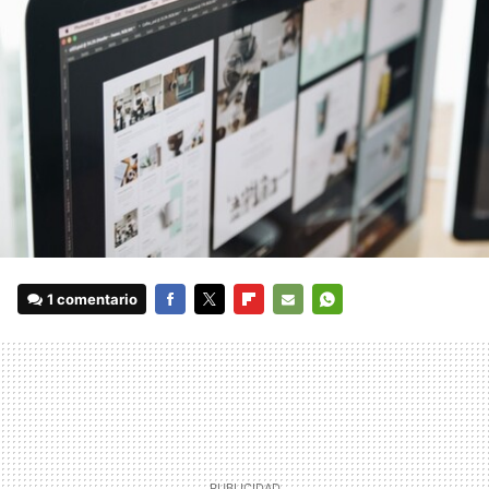
1 comentario
FACEBOOK
TWITTER
FLIPBOARD
E-
WHATSAPP
MAIL