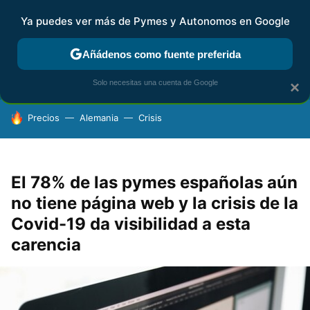
Ya puedes ver más de Pymes y Autonomos en Google
FISCALIDAD Y CONTABILIDAD
KIT DIGITAL
RENTA
AG
Añádenos como fuente preferida
Solo necesitas una cuenta de Google
×
HOY SE HABLA DE
Precios
Alemania
Crisis
El 78% de las pymes españolas aún
no tiene página web y la crisis de la
Covid-19 da visibilidad a esta
carencia