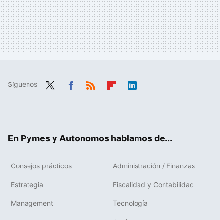
Síguenos
Twit
Fac
RSS
Flip
Link
ter
ebo
boa
edIn
ok
rd
En Pymes y Autonomos hablamos de...
Consejos prácticos
Administración / Finanzas
Estrategia
Fiscalidad y Contabilidad
Management
Tecnología