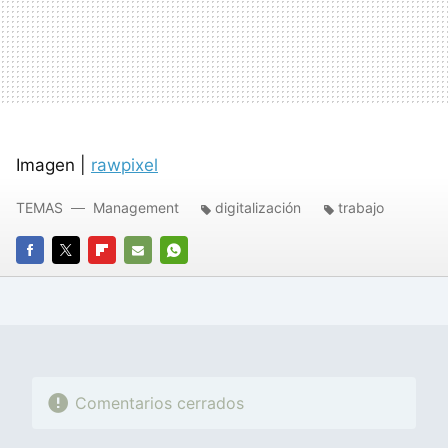
Imagen |
rawpixel
TEMAS
Management
digitalización
trabajo
FACEBOOK
TWITTER
FLIPBOARD
E-
WHATSAPP
MAIL
Comentarios cerrados