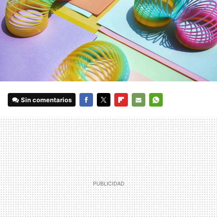
Sin comentarios
FACEBOOK
TWITTER
FLIPBOARD
E-
WHATSAPP
MAIL