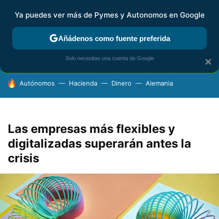
Ya puedes ver más de Pymes y Autonomos en Google
FISCALIDAD Y CONTABILIDAD
KIT DIGITAL
RENTA
AG
Añádenos como fuente preferida
Solo necesitas una cuenta de Google
×
HOY SE HABLA DE
Autónomos
Hacienda
Dinero
Alemania
Las empresas más flexibles y
digitalizadas superarán antes la
crisis