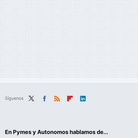
Síguenos
Twit
Fac
RSS
Flip
Link
ter
ebo
boa
edIn
ok
rd
En Pymes y Autonomos hablamos de...