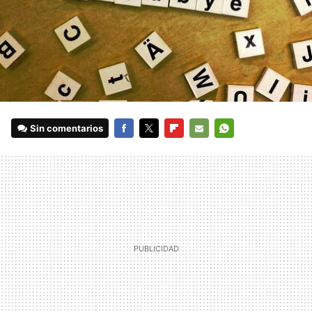
Sin comentarios
FACEBOOK
TWITTER
FLIPBOARD
E-
WHATSAPP
MAIL