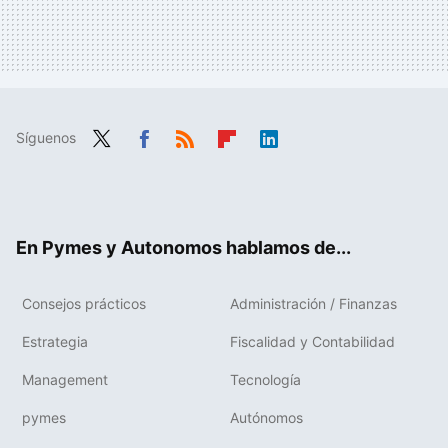
Síguenos
Twit
Fac
RSS
Flip
Link
ter
ebo
boa
edIn
ok
rd
En Pymes y Autonomos hablamos de...
Consejos prácticos
Administración / Finanzas
Estrategia
Fiscalidad y Contabilidad
Management
Tecnología
pymes
Autónomos