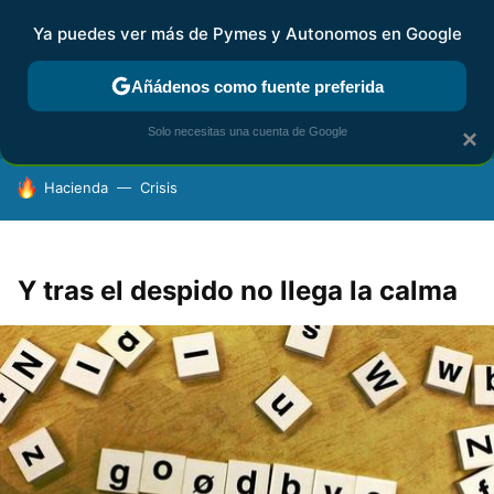
Ya puedes ver más de Pymes y Autonomos en Google
FISCALIDAD Y CONTABILIDAD
KIT DIGITAL
RENTA
AG
Añádenos como fuente preferida
Solo necesitas una cuenta de Google
×
HOY SE HABLA DE
Hacienda
Crisis
Y tras el despido no llega la calma