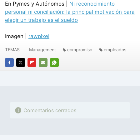
En Pymes y Autónomos |
Ni reconocimiento
personal ni conciliación: la principal motivación para
elegir un trabajo es el sueldo
Imagen |
rawpixel
TEMAS
Management
compromiso
empleados
FACEBOOK
TWITTER
FLIPBOARD
E-
WHATSAPP
MAIL
Comentarios cerrados