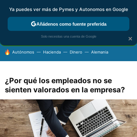
Ya puedes ver más de Pymes y Autonomos en Google
FISCALIDAD Y CONTABILIDAD
KIT DIGITAL
RENTA
AG
Añádenos como fuente preferida
Solo necesitas una cuenta de Google
×
HOY SE HABLA DE
Autónomos
Hacienda
Dinero
Alemania
¿Por qué los empleados no se
sienten valorados en la empresa?