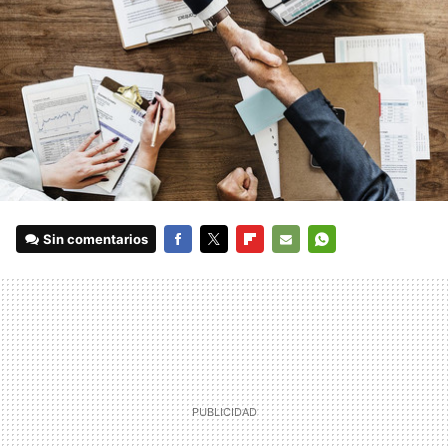
Sin comentarios
FACEBOOK
TWITTER
FLIPBOARD
E-
WHATSAPP
MAIL