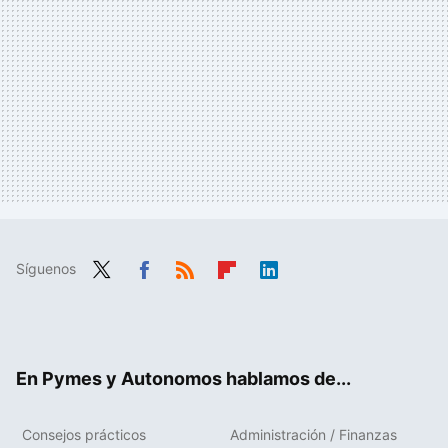
Síguenos
Twit
Fac
RSS
Flip
Link
ter
ebo
boa
edIn
ok
rd
En Pymes y Autonomos hablamos de...
Consejos prácticos
Administración / Finanzas