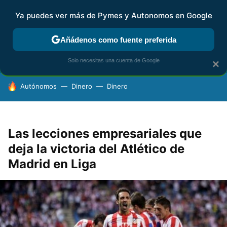
Ya puedes ver más de Pymes y Autonomos en Google
FISCALIDAD Y CONTABILIDAD
KIT DIGITAL
RENTA
AG
Añádenos como fuente preferida
Solo necesitas una cuenta de Google
×
HOY SE HABLA DE
Autónomos
Dinero
Dinero
Las lecciones empresariales que
deja la victoria del Atlético de
Madrid en Liga