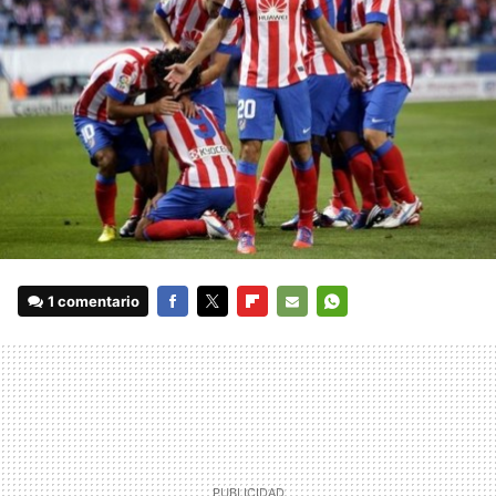
1 comentario
FACEBOOK
TWITTER
FLIPBOARD
E-
WHATSAPP
MAIL