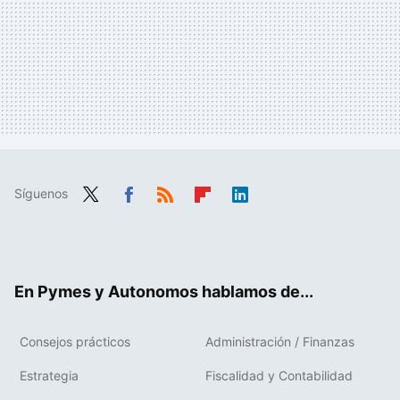
Síguenos
Twit
Fac
RSS
Flip
Link
ter
ebo
boa
edIn
ok
rd
En Pymes y Autonomos hablamos de...
Consejos prácticos
Administración / Finanzas
Estrategia
Fiscalidad y Contabilidad