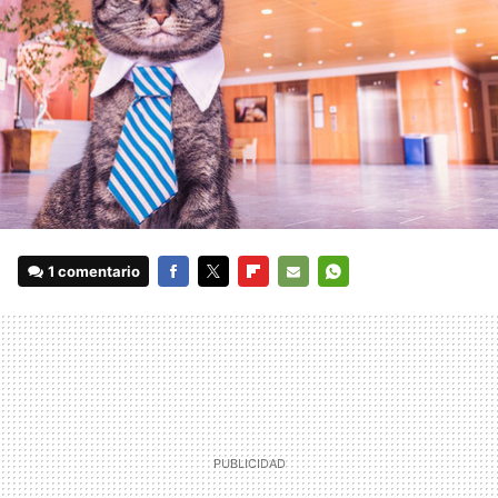
1 comentario
FACEBOOK
TWITTER
FLIPBOARD
E-
WHATSAPP
MAIL