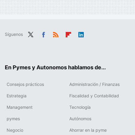
Síguenos
Twit
Fac
RSS
Flip
Link
ter
ebo
boa
edIn
ok
rd
En Pymes y Autonomos hablamos de...
Consejos prácticos
Administración / Finanzas
Estrategia
Fiscalidad y Contabilidad
Management
Tecnología
pymes
Autónomos
Negocio
Ahorrar en la pyme