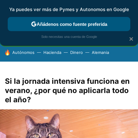
Ya puedes ver más de Pymes y Autonomos en Google
FISCALIDAD Y CONTABILIDAD
KIT DIGITAL
RENTA
AG
Añádenos como fuente preferida
Solo necesitas una cuenta de Google
×
HOY SE HABLA DE
Autónomos
Hacienda
Dinero
Alemania
Si la jornada intensiva funciona en
verano, ¿por qué no aplicarla todo
el año?