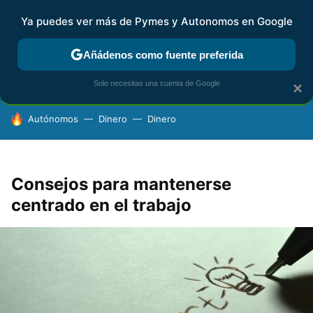
Ya puedes ver más de Pymes y Autonomos en Google
FISCALIDAD Y CONTABILIDAD
KIT DIGITAL
RENTA
AG
Añádenos como fuente preferida
Solo necesitas una cuenta de Google
×
HOY SE HABLA DE
Autónomos
Dinero
Dinero
Consejos para mantenerse
centrado en el trabajo