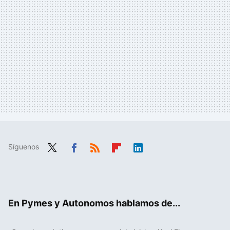
Síguenos
Twit
Fac
RSS
Flip
Link
ter
ebo
boa
edIn
ok
rd
En Pymes y Autonomos hablamos de...