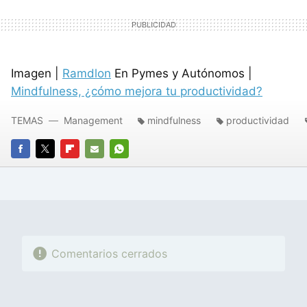
Imagen |
Ramdlon
En Pymes y Autónomos |
Mindfulness, ¿cómo mejora tu productividad?
TEMAS
Management
mindfulness
productividad
FACEBOOK
TWITTER
FLIPBOARD
E-
WHATSAPP
MAIL
Comentarios cerrados