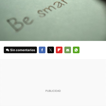
Sin comentarios
FACEBOOK
TWITTER
FLIPBOARD
E-
WHATSAPP
MAIL