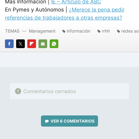
Más Información |
IE – Artículo de ABC
En Pymes y Autónomos |
¿Merece la pena pedir
referencias de trabajadores a otras empresas?
TEMAS
Management
información
rrhh
redes so
FACEBOOK
TWITTER
FLIPBOARD
E-
WHATSAPP
MAIL
Comentarios cerrados
VER
6 COMENTARIOS