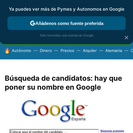
Ya puedes ver más de Pymes y Autonomos en Google
FISCALIDAD Y CONTABILIDAD
KIT DIGITAL
RENTA
AG
Añádenos como fuente preferida
Solo necesitas una cuenta de Google
×
HOY SE HABLA DE
Autónomo
Dinero
Precios
Alquiler
Alemania
C
Búsqueda de candidatos: hay que
poner su nombre en Google