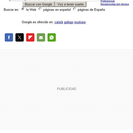
FACEBOOK
TWITTER
FLIPBOARD
E-
WHATSAPP
MAIL