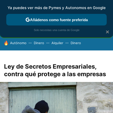
Ya puedes ver más de Pymes y Autonomos en Google
FISCALIDAD Y CONTABILIDAD
KIT DIGITAL
RENTA
AG
Añádenos como fuente preferida
Solo necesitas una cuenta de Google
×
HOY SE HABLA DE
Autónomo
Dinero
Alquiler
Dinero
Ley de Secretos Empresariales,
contra qué protege a las empresas