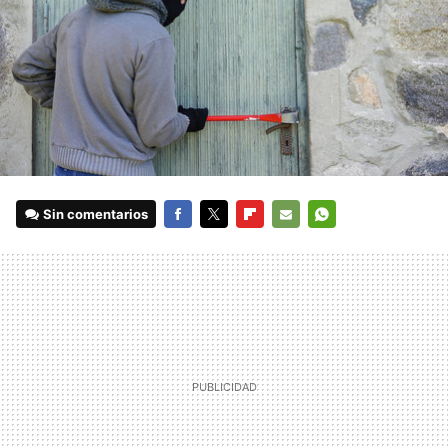
Sin comentarios
FACEBOOK
TWITTER
FLIPBOARD
E-
WHATSAPP
MAIL