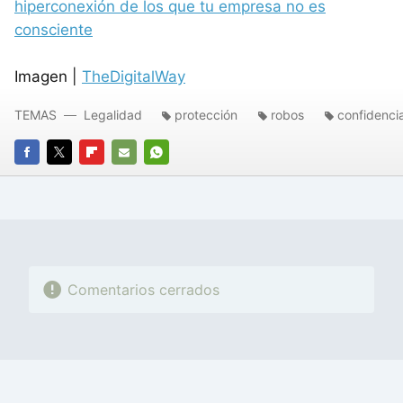
hiperconexión de los que tu empresa no es
consciente
Imagen |
TheDigitalWay
TEMAS
Legalidad
protección
robos
confidenci
FACEBOOK
TWITTER
FLIPBOARD
E-
WHATSAPP
MAIL
Comentarios cerrados