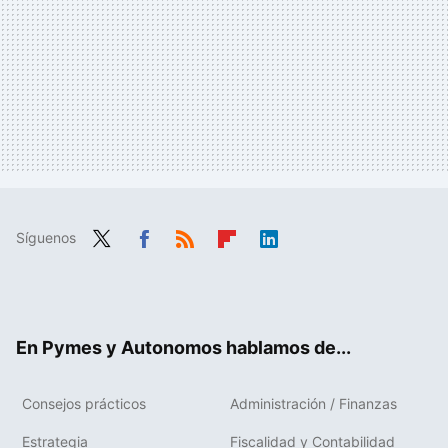
Síguenos
Twit
Fac
RSS
Flip
Link
ter
ebo
boa
edIn
ok
rd
En Pymes y Autonomos hablamos de...
Consejos prácticos
Administración / Finanzas
Estrategia
Fiscalidad y Contabilidad