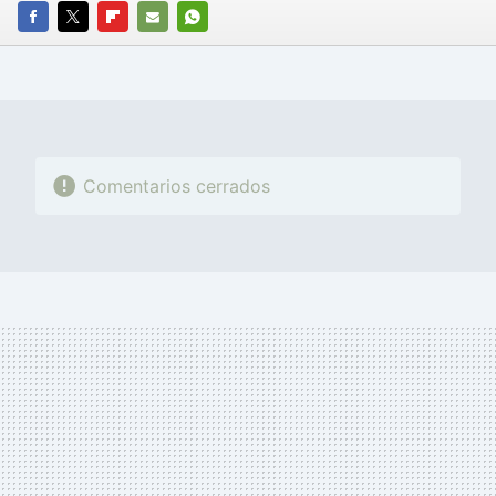
FACEBOOK
TWITTER
FLIPBOARD
E-
WHATSAPP
MAIL
Comentarios cerrados