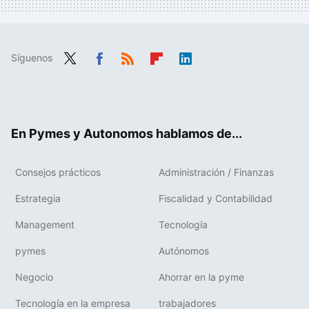
Síguenos
Twit
Fac
RSS
Flip
Link
ter
ebo
boa
edIn
ok
rd
En Pymes y Autonomos hablamos de...
Consejos prácticos
Administración / Finanzas
Estrategia
Fiscalidad y Contabilidad
Management
Tecnología
pymes
Autónomos
Negocio
Ahorrar en la pyme
Tecnología en la empresa
trabajadores