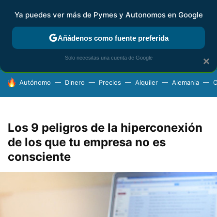
Ya puedes ver más de Pymes y Autonomos en Google
FISCALIDAD Y CONTABILIDAD
KIT DIGITAL
RENTA
AG
Añádenos como fuente preferida
Solo necesitas una cuenta de Google
×
HOY SE HABLA DE
Autónomo
Dinero
Precios
Alquiler
Alemania
C
Los 9 peligros de la hiperconexión
de los que tu empresa no es
consciente