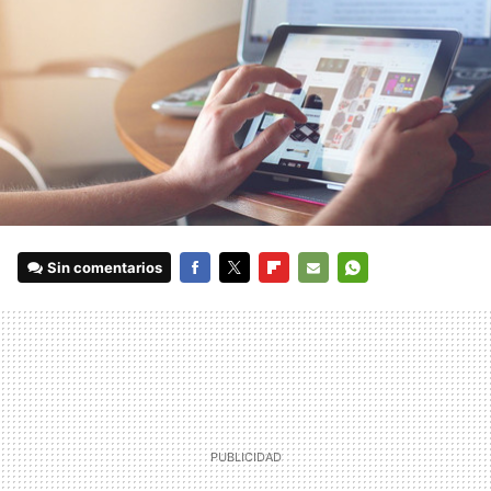
Sin comentarios
FACEBOOK
TWITTER
FLIPBOARD
E-
WHATSAPP
MAIL