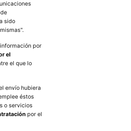
municaciones
 de
a sido
 mismas".
e información por
r el
tre el que lo
el envío hubiera
 emplee éstos
 o servicios
tratación
por el