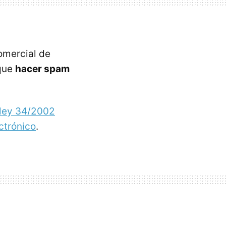
omercial de
rque
hacer spam
ley 34/2002
ctrónico
.