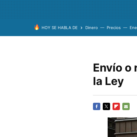
HOY SE HABLA DE
Dinero
Precios
Ene
Envío o
la Ley
FACEBOOK
TWITTER
FLIPBOARD
E-
MAIL