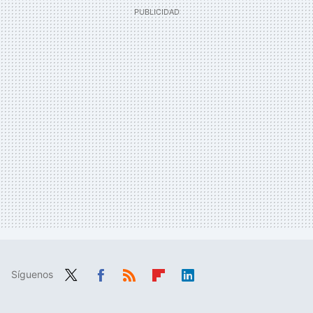
Síguenos
Twit
Fac
RSS
Flip
Link