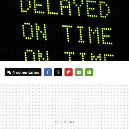
4 comentarios
FACEBOOK
TWITTER
FLIPBOARD
E-
WHATSAPP
MAIL