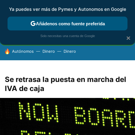
Ya puedes ver más de Pymes y Autonomos en Google
FISCALIDAD Y CONTABILIDAD
KIT DIGITAL
RENTA
AG
Añádenos como fuente preferida
Solo necesitas una cuenta de Google
×
HOY SE HABLA DE
Autónomos
Dinero
Dinero
Se retrasa la puesta en marcha del
IVA de caja