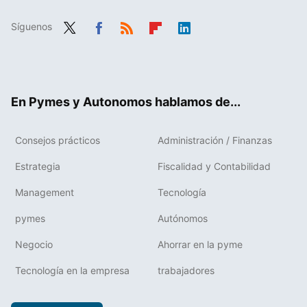
Síguenos
Twit
Fac
RSS
Flip
Link
ter
ebo
boa
edIn
ok
rd
En Pymes y Autonomos hablamos de...
Consejos prácticos
Administración / Finanzas
Estrategia
Fiscalidad y Contabilidad
Management
Tecnología
pymes
Autónomos
Negocio
Ahorrar en la pyme
Tecnología en la empresa
trabajadores