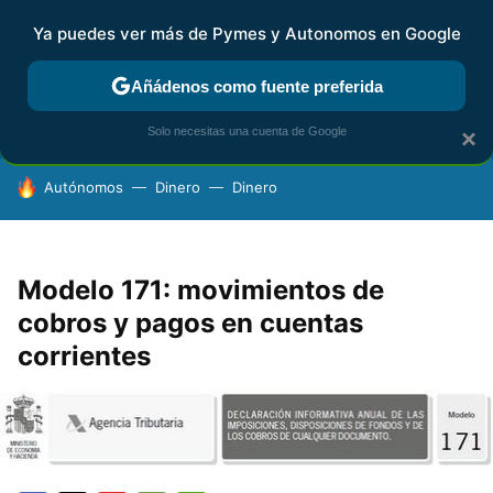
Ya puedes ver más de Pymes y Autonomos en Google
FISCALIDAD Y CONTABILIDAD
KIT DIGITAL
RENTA
AG
Añádenos como fuente preferida
Solo necesitas una cuenta de Google
×
HOY SE HABLA DE
Autónomos
Dinero
Dinero
Modelo 171: movimientos de
cobros y pagos en cuentas
corrientes