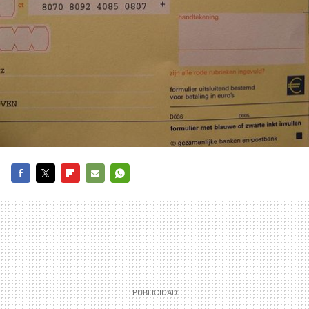
FACEBOOK
TWITTER
FLIPBOARD
E-
WHATSAPP
MAIL