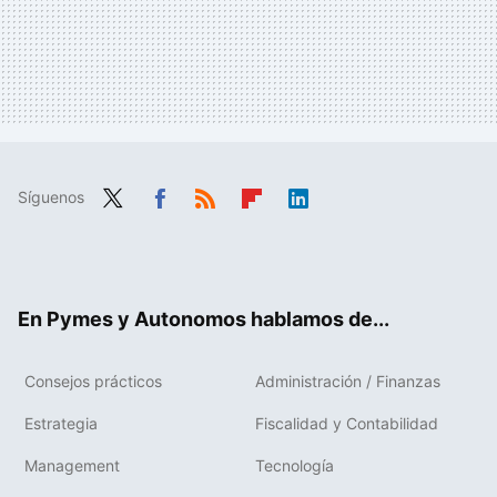
Síguenos
Twit
Fac
RSS
Flip
Link
ter
ebo
boa
edIn
ok
rd
En Pymes y Autonomos hablamos de...
Consejos prácticos
Administración / Finanzas
Estrategia
Fiscalidad y Contabilidad
Management
Tecnología