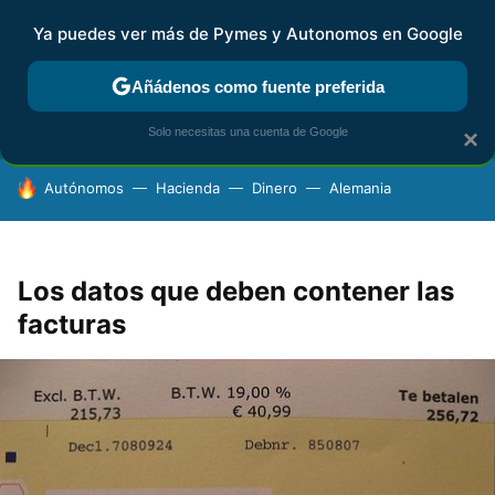
Ya puedes ver más de Pymes y Autonomos en Google
FISCALIDAD Y CONTABILIDAD
KIT DIGITAL
RENTA
AG
Añádenos como fuente preferida
Solo necesitas una cuenta de Google
×
HOY SE HABLA DE
Autónomos
Hacienda
Dinero
Alemania
Los datos que deben contener las
facturas