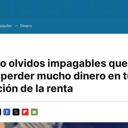
Alquiler
Dinero
co olvidos impagables qu
 perder mucho dinero en t
ión de la renta
FACEBOOK
TWITTER
FLIPBOARD
E-
MAIL