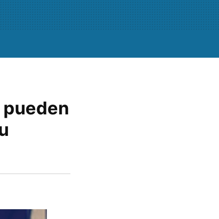
e pueden
u