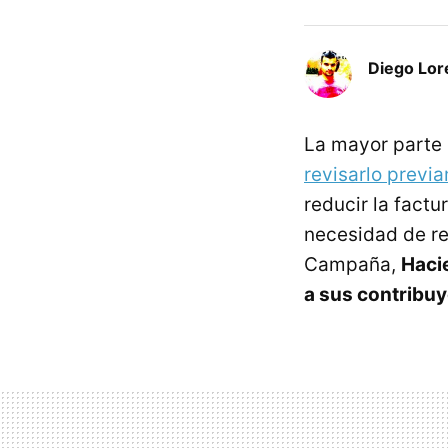
Diego Lor
La mayor parte 
revisarlo previ
reducir la factu
necesidad de rev
Campaña,
Haci
a sus contribu