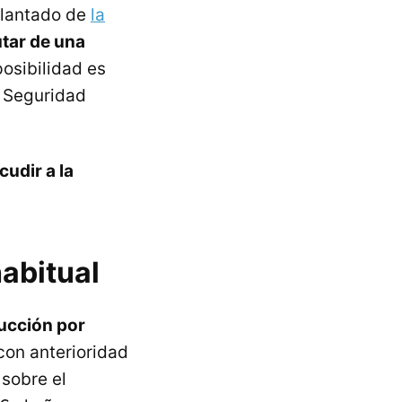
delantado de
la
utar de una
posibilidad es
a Seguridad
udir a la
abitual
ducción por
con anterioridad
 sobre el