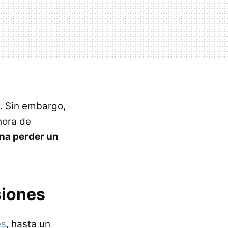
. Sin embargo,
hora de
na perder un
siones
es
, hasta un