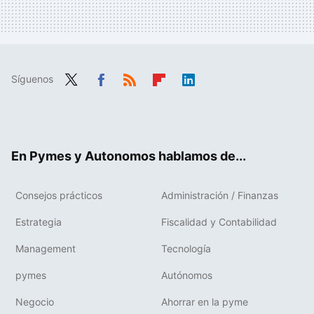
Síguenos
Twit
Fac
RSS
Flip
Link
ter
ebo
boa
edIn
ok
rd
En Pymes y Autonomos hablamos de...
Consejos prácticos
Administración / Finanzas
Estrategia
Fiscalidad y Contabilidad
Management
Tecnología
pymes
Autónomos
Negocio
Ahorrar en la pyme