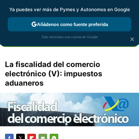
Ya puedes ver más de Pymes y Autonomos en Google
FISCALIDAD Y CONTABILIDAD
KIT DIGITAL
RENTA
AG
Añádenos como fuente preferida
Solo necesitas una cuenta de Google
×
La fiscalidad del comercio
electrónico (V): impuestos
aduaneros