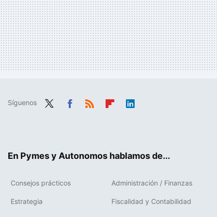
Síguenos
Twit
Fac
RSS
Flip
Link
ter
ebo
boa
edIn
ok
rd
En Pymes y Autonomos hablamos de...
Consejos prácticos
Administración / Finanzas
Estrategia
Fiscalidad y Contabilidad