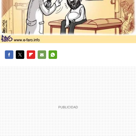
FACEBOOK
TWITTER
FLIPBOARD
E-
WHATSAPP
MAIL