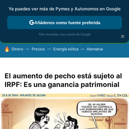
Ya puedes ver más de Pymes y Autonomos en Google
FISCALIDAD Y CONTABILIDAD
KIT DIGITAL
RENTA
AG
Añádenos como fuente preferida
Solo necesitas una cuenta de Google
×
HOY SE HABLA DE
Dinero
Precios
Energía eólica
Alemania
El aumento de pecho está sujeto al
IRPF: Es una ganancia patrimonial