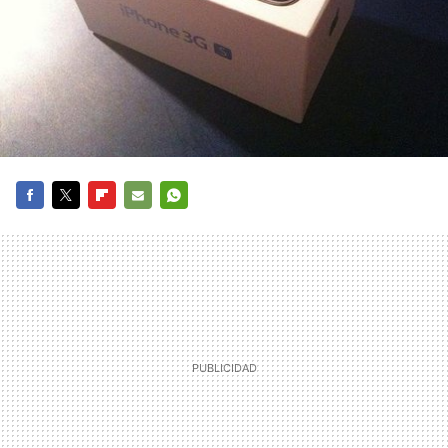
FACEBOOK
TWITTER
FLIPBOARD
E-
WHATSAPP
MAIL