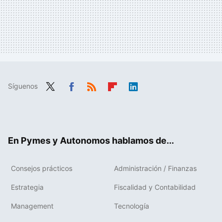
Síguenos
Twit
Fac
RSS
Flip
Link
ter
ebo
boa
edIn
ok
rd
En Pymes y Autonomos hablamos de...
Consejos prácticos
Administración / Finanzas
Estrategia
Fiscalidad y Contabilidad
Management
Tecnología