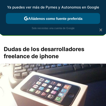
Ya puedes ver más de Pymes y Autonomos en Google
FISCALIDAD Y CONTABILIDAD
KIT DIGITAL
RENTA
AG
Añádenos como fuente preferida
Solo necesitas una cuenta de Google
×
Dudas de los desarrolladores
freelance de iphone