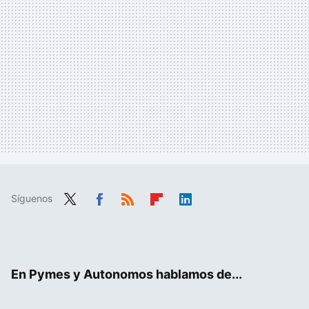
Síguenos
Twit
Fac
RSS
Flip
Link
ter
ebo
boa
edIn
ok
rd
En Pymes y Autonomos hablamos de...