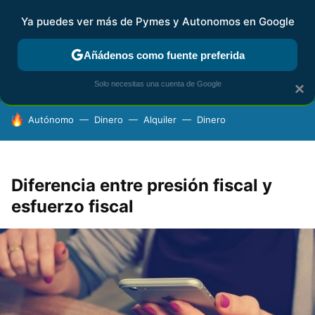
Ya puedes ver más de Pymes y Autonomos en Google
FISCALIDAD Y CONTABILIDAD
KIT DIGITAL
RENTA
AG
Añádenos como fuente preferida
Solo necesitas una cuenta de Google
×
HOY SE HABLA DE
Autónomo
Dinero
Alquiler
Dinero
Diferencia entre presión fiscal y
esfuerzo fiscal