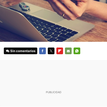
Sin comentarios
FACEBOOK
TWITTER
FLIPBOARD
E-
WHATSAPP
MAIL