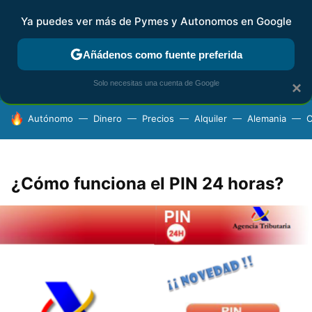
Ya puedes ver más de Pymes y Autonomos en Google
FISCALIDAD Y CONTABILIDAD
KIT DIGITAL
RENTA
AG
Añádenos como fuente preferida
Solo necesitas una cuenta de Google
×
HOY SE HABLA DE
Autónomo
Dinero
Precios
Alquiler
Alemania
C
¿Cómo funciona el PIN 24 horas?