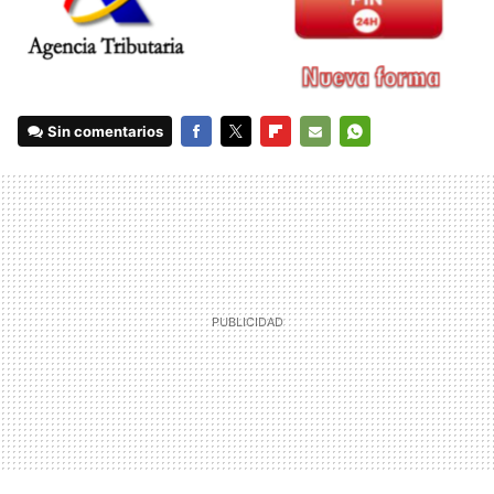
Sin comentarios
FACEBOOK
TWITTER
FLIPBOARD
E-
WHATSAPP
MAIL