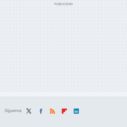
Síguenos
Twit
Fac
RSS
Flip
Link