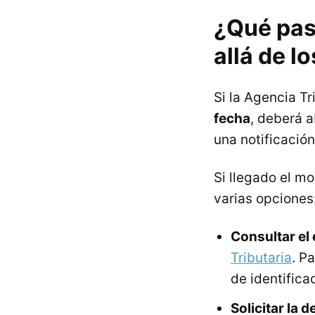
¿Qué pasa
allá de l
Si la Agencia Tr
fecha
, deberá 
una notificació
Si llegado el m
varias opciones
Consultar el 
Tributaria
. P
de identificac
Solicitar la 