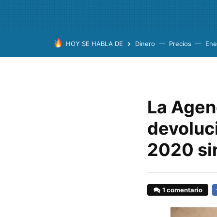
HOY SE HABLA DE
Dinero
Precios
Ene
La Agen
devoluci
2020 si
1 comentario
F