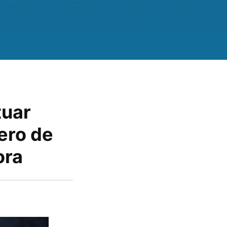
tuar
ero de
ora