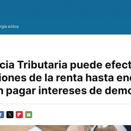
rgía eólica
cia Tributaria puede efec
ones de la renta hasta en
n pagar intereses de dem
ACEBOOK
TWITTER
FLIPBOARD
E-
MAIL