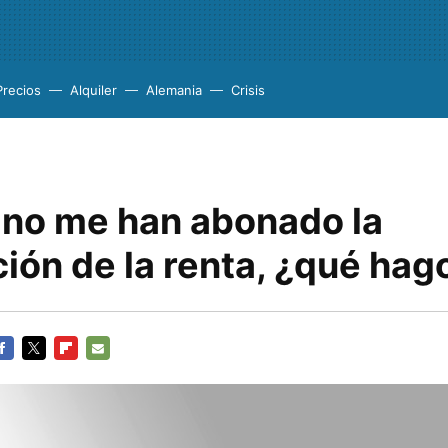
Precios
Alquiler
Alemania
Crisis
 no me han abonado la
ión de la renta, ¿qué hag
ACEBOOK
TWITTER
FLIPBOARD
E-
MAIL