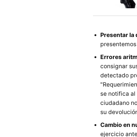
Presentar la 
presentemos 
Errores arit
consignar su
detectado pr
"Requerimient
se notifica a
ciudadano no 
su devolució
Cambio en nu
ejercicio ant