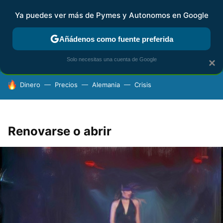
Ya puedes ver más de Pymes y Autonomos en Google
FISCALIDAD Y CONTABILIDAD
KIT DIGITAL
RENTA
AG
Añádenos como fuente preferida
Solo necesitas una cuenta de Google
×
HOY SE HABLA DE
Dinero
Precios
Alemania
Crisis
Renovarse o abrir