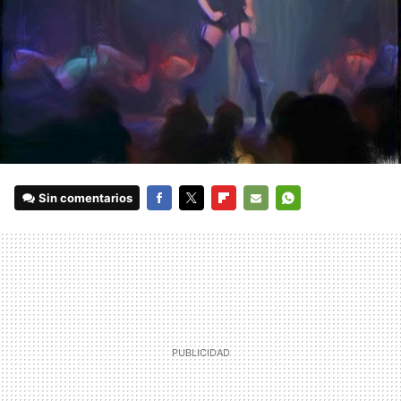
Sin comentarios
FACEBOOK
TWITTER
FLIPBOARD
E-
WHATSAPP
MAIL