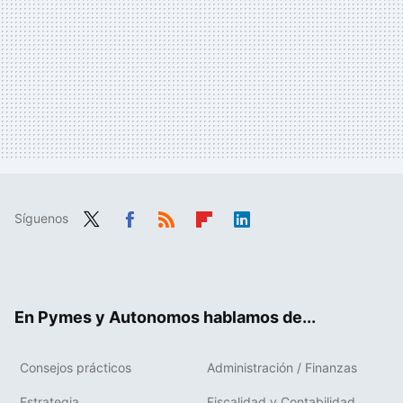
Síguenos
Twit
Fac
RSS
Flip
Link
ter
ebo
boa
edIn
ok
rd
En Pymes y Autonomos hablamos de...
Consejos prácticos
Administración / Finanzas
Estrategia
Fiscalidad y Contabilidad