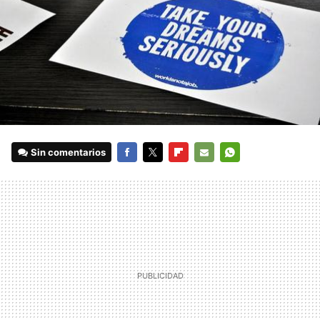
Sin comentarios
FACEBOOK
TWITTER
FLIPBOARD
E-
WHATSAPP
MAIL