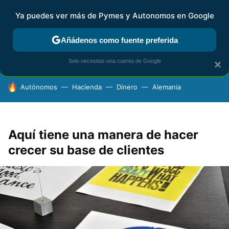
Ya puedes ver más de Pymes y Autonomos en Google
FISCALIDAD Y CONTABILIDAD
KIT DIGITAL
RENTA
AG
Añádenos como fuente preferida
Solo necesitas una cuenta de Google
×
HOY SE HABLA DE
Autónomos
Hacienda
Dinero
Alemania
Aquí tiene una manera de hacer
crecer su base de clientes