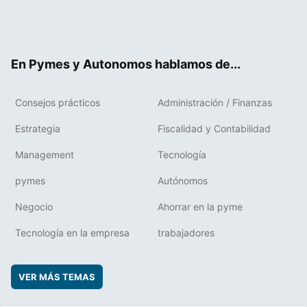
Twit
Fac
RSS
Flip
Link
ter
ebo
boa
edIn
ok
rd
En Pymes y Autonomos hablamos de...
Consejos prácticos
Administración / Finanzas
Estrategia
Fiscalidad y Contabilidad
Management
Tecnología
pymes
Autónomos
Negocio
Ahorrar en la pyme
Tecnología en la empresa
trabajadores
VER MÁS TEMAS