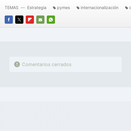
TEMAS
Estrategia
pymes
internacionalización
FACEBOOK
TWITTER
FLIPBOARD
E-
WHATSAPP
MAIL
Comentarios cerrados