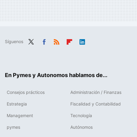
Síguenos
Twit
Fac
RSS
Flip
Link
ter
ebo
boa
edIn
ok
rd
En Pymes y Autonomos hablamos de...
Consejos prácticos
Administración / Finanzas
Estrategia
Fiscalidad y Contabilidad
Management
Tecnología
pymes
Autónomos