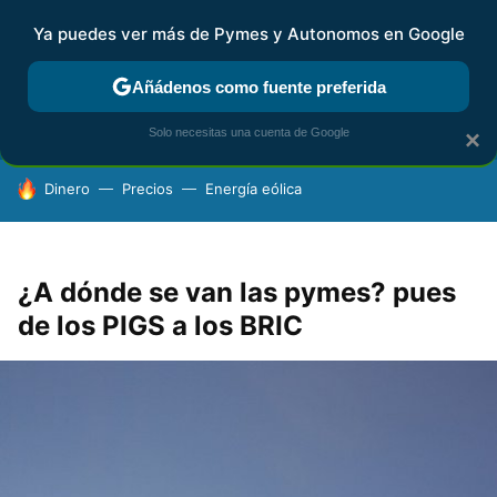
Ya puedes ver más de Pymes y Autonomos en Google
FISCALIDAD Y CONTABILIDAD
KIT DIGITAL
RENTA
AG
Añádenos como fuente preferida
Solo necesitas una cuenta de Google
×
HOY SE HABLA DE
Dinero
Precios
Energía eólica
¿A dónde se van las pymes? pues
de los PIGS a los BRIC