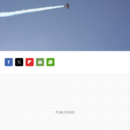
FACEBOOK
TWITTER
FLIPBOARD
E-
WHATSAPP
MAIL