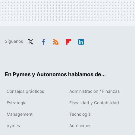
Síguenos
Twit
Fac
RSS
Flip
Link
ter
ebo
boa
edIn
ok
rd
En Pymes y Autonomos hablamos de...
Consejos prácticos
Administración / Finanzas
Estrategia
Fiscalidad y Contabilidad
Management
Tecnología
pymes
Autónomos