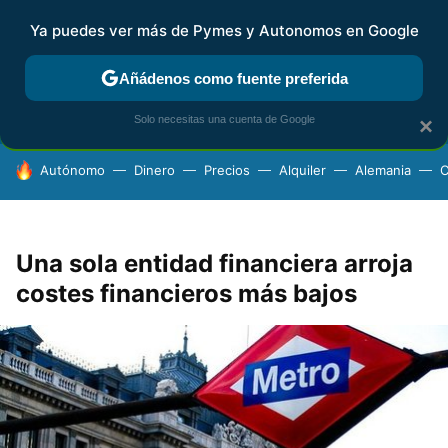
Ya puedes ver más de Pymes y Autonomos en Google
FISCALIDAD Y CONTABILIDAD
KIT DIGITAL
RENTA
AG
Añádenos como fuente preferida
Solo necesitas una cuenta de Google
×
HOY SE HABLA DE
Autónomo
Dinero
Precios
Alquiler
Alemania
C
Una sola entidad financiera arroja
costes financieros más bajos