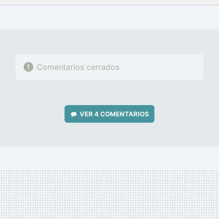
FACEBOOK
TWITTER
FLIPBOARD
E-
WHATSAPP
MAIL
Comentarios cerrados
VER
4 COMENTARIOS