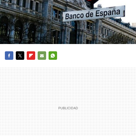
FACEBOOK
TWITTER
FLIPBOARD
E-
WHATSAPP
MAIL