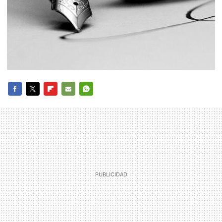
FACEBOOK
TWITTER
FLIPBOARD
E-
WHATSAPP
MAIL