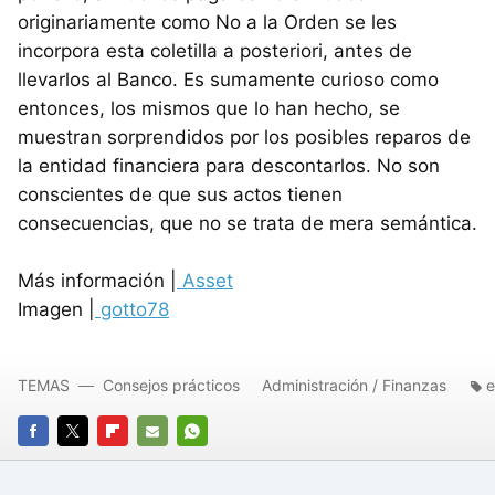
originariamente como No a la Orden se les
incorpora esta coletilla a posteriori, antes de
llevarlos al Banco. Es sumamente curioso como
entonces, los mismos que lo han hecho, se
muestran sorprendidos por los posibles reparos de
la entidad financiera para descontarlos. No son
conscientes de que sus actos tienen
consecuencias, que no se trata de mera semántica.
Más información |
Asset
Imagen |
gotto78
TEMAS
Consejos prácticos
Administración / Finanzas
e
FACEBOOK
TWITTER
FLIPBOARD
E-
WHATSAPP
MAIL