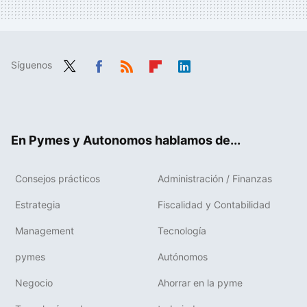
Síguenos
Twit
Fac
RSS
Flip
Link
ter
ebo
boa
edIn
ok
rd
En Pymes y Autonomos hablamos de...
Consejos prácticos
Administración / Finanzas
Estrategia
Fiscalidad y Contabilidad
Management
Tecnología
pymes
Autónomos
Negocio
Ahorrar en la pyme