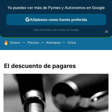
Ya puedes ver más de Pymes y Autonomos en Google
FISCALIDAD Y CONTABILIDAD
KIT DIGITAL
RENTA
AG
Añádenos como fuente preferida
Solo necesitas una cuenta de Google
×
HOY SE HABLA DE
Dinero
Precios
Alemania
Crisis
El descuento de pagares