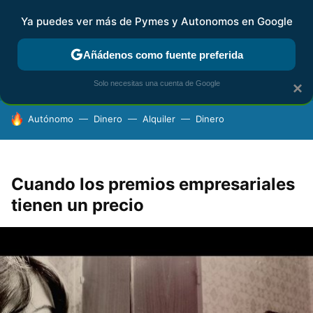
Ya puedes ver más de Pymes y Autonomos en Google
FISCALIDAD Y CONTABILIDAD
KIT DIGITAL
RENTA
AG
Añádenos como fuente preferida
Solo necesitas una cuenta de Google
×
HOY SE HABLA DE
Autónomo
Dinero
Alquiler
Dinero
Cuando los premios empresariales
tienen un precio