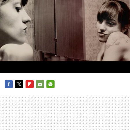
FACEBOOK
TWITTER
FLIPBOARD
E-
WHATSAPP
MAIL