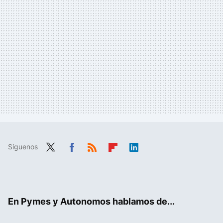
Síguenos
Twit
Fac
RSS
Flip
Link
ter
ebo
boa
edIn
ok
rd
En Pymes y Autonomos hablamos de...