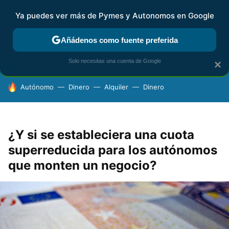
Ya puedes ver más de Pymes y Autonomos en Google
FISCALIDAD Y CONTABILIDAD
KIT DIGITAL
RENTA
AG
Añádenos como fuente preferida
Solo necesitas una cuenta de Google
×
HOY SE HABLA DE
Autónomo
Dinero
Alquiler
Dinero
¿Y si se estableciera una cuota
superreducida para los autónomos
que monten un negocio?