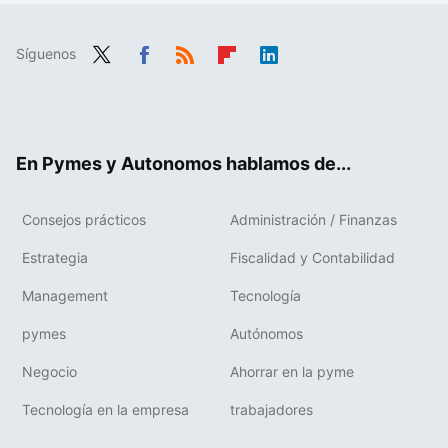
Síguenos
Twit
Fac
RSS
Flip
Link
ter
ebo
boa
edIn
ok
rd
En Pymes y Autonomos hablamos de...
Consejos prácticos
Administración / Finanzas
Estrategia
Fiscalidad y Contabilidad
Management
Tecnología
pymes
Autónomos
Negocio
Ahorrar en la pyme
Tecnología en la empresa
trabajadores