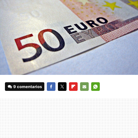
9 comentarios
FACEBOOK
TWITTER
FLIPBOARD
E-
WHATSAPP
MAIL