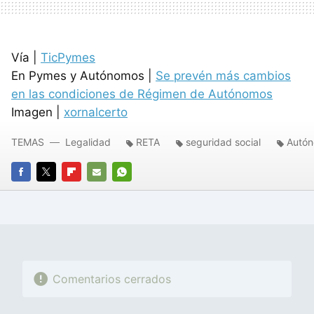
Vía |
TicPymes
En Pymes y Autónomos |
Se prevén más cambios
en las condiciones de Régimen de Autónomos
Imagen |
xornalcerto
TEMAS
Legalidad
RETA
seguridad social
Autó
FACEBOOK
TWITTER
FLIPBOARD
E-
WHATSAPP
MAIL
Comentarios cerrados