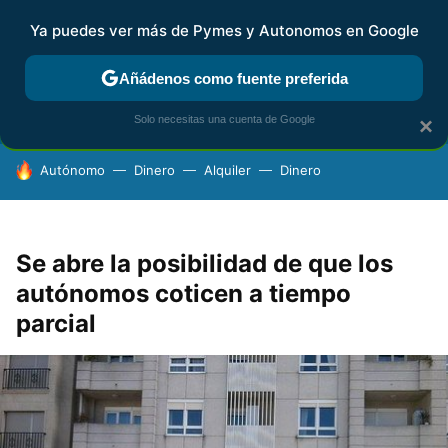
Ya puedes ver más de Pymes y Autonomos en Google
FISCALIDAD Y CONTABILIDAD
KIT DIGITAL
RENTA
AG
Añádenos como fuente preferida
Solo necesitas una cuenta de Google
×
HOY SE HABLA DE
Autónomo
Dinero
Alquiler
Dinero
Se abre la posibilidad de que los
autónomos coticen a tiempo
parcial