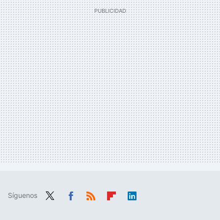
Síguenos
Twit
Fac
RSS
Flip
Link