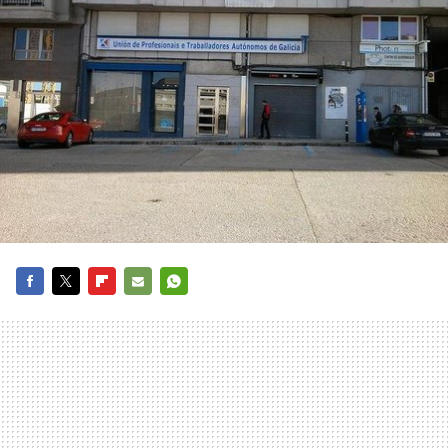
FACEBOOK
TWITTER
FLIPBOARD
E-
WHATSAPP
MAIL