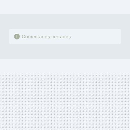
FACEBOOK
TWITTER
FLIPBOARD
E-
WHATSAPP
MAIL
Comentarios cerrados