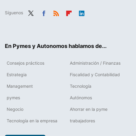
Síguenos
Twit
Fac
RSS
Flip
Link
ter
ebo
boa
edIn
ok
rd
En Pymes y Autonomos hablamos de...
Consejos prácticos
Administración / Finanzas
Estrategia
Fiscalidad y Contabilidad
Management
Tecnología
pymes
Autónomos
Negocio
Ahorrar en la pyme
Tecnología en la empresa
trabajadores