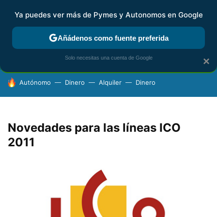
Ya puedes ver más de Pymes y Autonomos en Google
FISCALIDAD Y CONTABILIDAD
KIT DIGITAL
RENTA
AG
Añádenos como fuente preferida
Solo necesitas una cuenta de Google
×
HOY SE HABLA DE
Autónomo
Dinero
Alquiler
Dinero
Novedades para las líneas ICO
2011