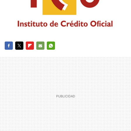
FACEBOOK
TWITTER
FLIPBOARD
E-
WHATSAPP
MAIL