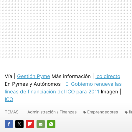
Vía |
Gestión Pyme
Más información |
Ico directo
En Pymes y Autónomos |
El Gobierno renueva las
líneas de financiación del ICO para 2011
Imagen |
ICO
TEMAS
Administración / Finanzas
Emprendedores
f